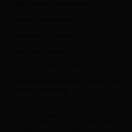
小蜜蜂E10电动车，2299元即可拥有。
帕克3型号，其售价为2999元。
秀尔G6电动车，定价为3498元。
千鹤Y3，价格同为2299元。
杰少S28型号，目前暂无具体报价。
这些是爱玛电动车的详细价格信息，供您参考，希望
能为您的购车决策提供帮助。
← 世界上可以“买老婆”
藏了25年，古天乐不婚
的市场，不需要房子，
原因终于曝光，原来是
只需要2万元
在等“她” →