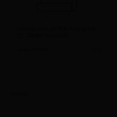
为何印度Steam用户数量不及印度尼西
亚？深度解析背后的原因
手机app足球365现金
07-03
合作伙伴