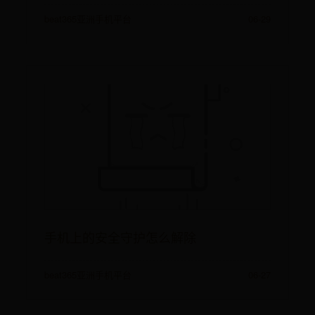
beat365亚洲手机平台
06-29
手机上的安全守护怎么解除
beat365亚洲手机平台
06-27