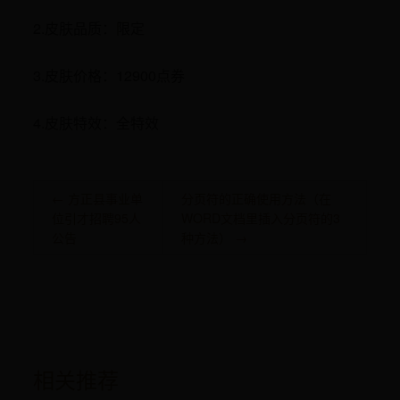
2.皮肤品质：限定
3.皮肤价格：12900点券
4.皮肤特效：全特效
← 方正县事业单
分页符的正确使用方法（在
位引才招聘95人
WORD文档里插入分页符的3
公告
种方法） →
相关推荐