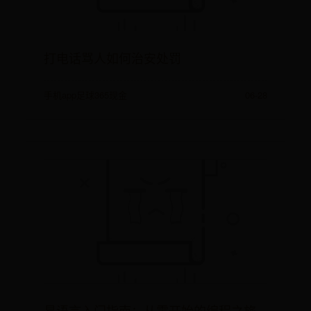
打电话骂人如何治安处罚
手机app足球365现金
06-28
易语言入门指南：从零开始的编程之旅