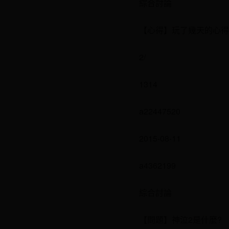
綜合討論
【心得】玩了幾天的心得
2/
1314
a22447520
2015-08-11
a4362199
綜合討論
【問題】神泣2是什麼?