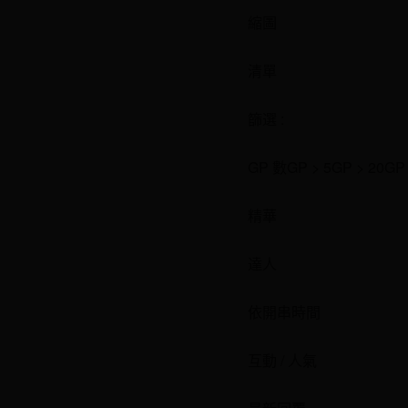
縮圖
清單
篩選 :
GP 數GP > 5GP > 20GP 
精華
達人
依開串時間
互動 / 人氣