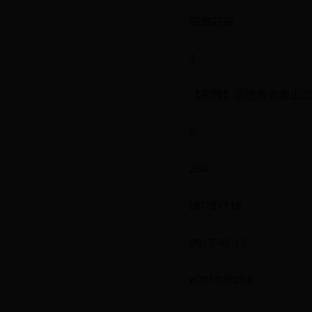
綜合討論
3
【問題】這遊戲也要出二代啦
3/
254
bill781118
2017-02-15
e201808254