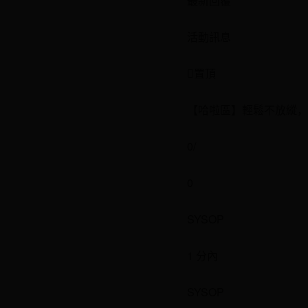
最新回覆
活動訊息
置頂
【哈啦區】輕鬆不放縱，
0/
0
SYSOP
1 分內
SYSOP